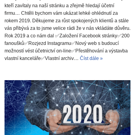
kteří zavítaly na naší stránku a zřejmě hledají účetní
firmu… Chtěli bychom vám ukázat lehké ohlédnutí za
rokem 2019. Děkujeme za růst spokojených klientů a stále
vás přibývá za to jsme velice rádi že v nás vkládáte důvěru.
Rok 2019 a co nám dal ✅Založení Facebook stránky✅200
fanoušků✅Rozjezd Instagramu✅Nový web s budoucí
možností vést účetnictví on-line✅Přestěhování a výstavba
vlastní kanceláře✅Vlastní archiv…
Číst dále »