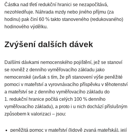
Částka nad třetí redukční hranici se nezapočítává,
nezohledňuje. Náhrada mzdy nebo jiného příjmu (za
hodinu) pak činí 60 % takto stanoveného (redukovaného)
hodinového výdělku.
Zvýšení dalších dávek
Dalšími dávkami nemocenského pojištění, jež se stanoví
se rovněž z denního vyměřovacího základu jako
nemocenské (avšak s tím, že při stanovení výše peněžité
pomoci v mateřství a vyrovnávacího příspěvku v těhotenství
a mateřství se z denního vyměřovacího základu do
1. redukční hranice počítá celých 100 % denního
vyměřovacího základu), a proto i u nich dochází příslušným
způsobem k valorizaci – jsou:
peněžitá pomoc v mateřství (lidově zvaná mateřská), její