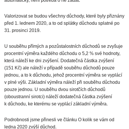
automaticky, není potřeba o ně žádat.
Valorizovat se budou všechny důchody, které byly přiznány
před 1. lednem 2020, a to od splátky důchodu splatné po
31. prosinci 2019.
U souběhu přímých a pozůstalostních důchodů se zvyšuje
procentní výměra každého důchodu o 5,2 % své hodnoty,
která náleží ke dni zvýšení. Dodatečná částka zvýšení
(151 Kč) ale náleží v případě souběhu důchodů pouze
jednou, a to k důchodu, jehož procentní výměra se vyplácí
v plné výši. Základní výměra náleží při souběhu důchodu
pouze jednou. U souběhu dvou sirotčích důchodů
(oboustranní sirotci) náleží dodatečná částka zvýšení
k důchodu, ke kterému se vyplácí základní výměra.
Podrobnosti jsme přinesli ve článku O kolik se vám od
ledna 2020 zvýší důchod.