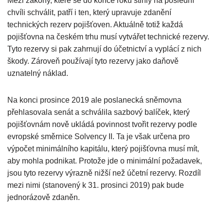
Mezi zákony, které se do konce roku stihly na poslední
chvíli schválit, patří i ten, který upravuje zdanění
technických rezerv pojišťoven. Aktuálně totiž každá
pojišťovna na českém trhu musí vytvářet technické rezervy.
Tyto rezervy si pak zahrnují do účetnictví a vyplácí z nich
škody. Zároveň používají tyto rezervy jako daňově
uznatelný náklad.
Na konci prosince 2019 ale poslanecká sněmovna
přehlasovala senát a schválila sazbový balíček, který
pojišťovnám nově ukládá povinnost tvořit rezervy podle
evropské směrnice Solvency II. Ta je však určena pro
výpočet minimálního kapitálu, který pojišťovna musí mít,
aby mohla podnikat. Protože jde o minimální požadavek,
jsou tyto rezervy výrazně nižší než účetní rezervy. Rozdíl
mezi nimi (stanovený k 31. prosinci 2019) pak bude
jednorázově zdaněn.