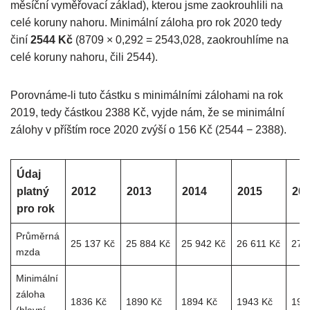
měsíční vyměřovací základ), kterou jsme zaokrouhlili na
celé koruny nahoru. Minimální záloha pro rok 2020 tedy
činí
2544 Kč
(8709 × 0,292 = 2543,028, zaokrouhlíme na
celé koruny nahoru, čili 2544).
Porovnáme-li tuto částku s minimálními zálohami na rok
2019, tedy částkou 2388 Kč, vyjde nám, že se minimální
zálohy v příštím roce 2020 zvýší o 156 Kč (2544 − 2388).
Údaj
platný
2012
2013
2014
2015
20
pro rok
Průměrná
25 137 Kč
25 884 Kč
25 942 Kč
26 611 Kč
27 
mzda
Minimální
záloha
1836 Kč
1890 Kč
1894 Kč
1943 Kč
197