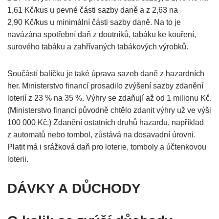
1,61 Kč/kus u pevné části sazby daně a z 2,63 na
2,90 Kč/kus u minimální části sazby daně. Na to je
navázána spotřební daň z doutníků, tabáku ke kouření,
surového tabáku a zahřívaných tabákových výrobků.
Součástí balíčku je také úprava sazeb daně z hazardních
her. Ministerstvo financí prosadilo zvýšení sazby zdanění
loterií z 23 % na 35 %. Výhry se zdaňují až od 1 milionu Kč.
(Ministerstvo financí původně chtělo zdanit výhry už ve výši
100 000 Kč.) Zdanění ostatních druhů hazardu, například
z automatů nebo tombol, zůstává na dosavadní úrovni.
Platit má i srážková daň pro loterie, tomboly a účtenkovou
loterii.
DÁVKY A DŮCHODY