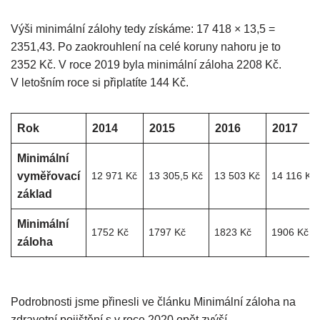
Výši minimální zálohy tedy získáme: 17 418 × 13,5 =
2351,43. Po zaokrouhlení na celé koruny nahoru je to
2352 Kč. V roce 2019 byla minimální záloha 2208 Kč.
V letošním roce si připlatíte 144 Kč.
Rok
2014
2015
2016
2017
Minimální
vyměřovací
12 971 Kč
13 305,5 Kč
13 503 Kč
14 116 Kč
základ
Minimální
1752 Kč
1797 Kč
1823 Kč
1906 Kč
záloha
Podrobnosti jsme přinesli ve článku Minimální záloha na
zdravotní pojištění s v roce 2020 opět zvýší.