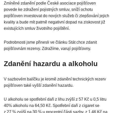
Zmíněné zdanění podle České asociace pojišťoven
povede ke zdražení pojistných smluv, sníží ochotu
pojišťoven investovat do nových služeb či zlepšování jejich
kvality a bude mít patrně negativní dopad na ziskovost již
existujících smluv životního pojištění.
Podrobnosti jsme přinesli ve článku Stát chce zdanit
pojišťovnám rezervy. Zdražíme, varují pojišťovny.
Zdanění hazardu a alkoholu
V sazbovém balíčku je kromě zdanění technických rezerv
pojišťoven také vyšší zdanění hazardu.
U alkoholu se spotřební daň z lihu zvýší z 57 Kč u 0,5 litru
40% alkoholu na 64,50 Kč. Spotřební daň z cigaret se
z 27 % zvýší na 30 % u procentní části sazby, z 1,46 Kč na