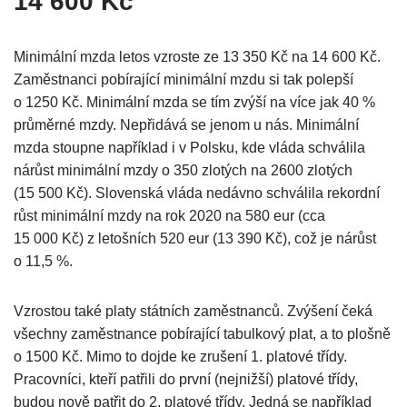
14 600 Kč
Minimální mzda letos vzroste ze 13 350 Kč na 14 600 Kč.
Zaměstnanci pobírající minimální mzdu si tak polepší
o 1250 Kč. Minimální mzda se tím zvýší na více jak 40 %
průměrné mzdy. Nepřidává se jenom u nás. Minimální
mzda stoupne například i v Polsku, kde vláda schválila
nárůst minimální mzdy o 350 zlotých na 2600 zlotých
(15 500 Kč). Slovenská vláda nedávno schválila rekordní
růst minimální mzdy na rok 2020 na 580 eur (cca
15 000 Kč) z letošních 520 eur (13 390 Kč), což je nárůst
o 11,5 %.
Vzrostou také platy státních zaměstnanců. Zvýšení čeká
všechny zaměstnance pobírající tabulkový plat, a to plošně
o 1500 Kč. Mimo to dojde ke zrušení 1. platové třídy.
Pracovníci, kteří patřili do první (nejnižší) platové třídy,
budou nově patřit do 2. platové třídy. Jedná se například