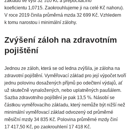
základu ve výši 32 510 Kč a přepočítacího
koeficientu 1,0715. Zaokrouhlujeme ji na celé Kč nahoru).
V roce 2019 činila průměrná mzda 32 699 Kč. Vzhledem
k tomu narostou i minimální zálohy.
Zvýšení záloh na zdravotním
pojištění
Jednou ze záloh, která se od ledna zvýšila, je záloha na
zdravotní pojištění. Vyměřovací základ pro její výpočet tvoří
jednu polovinu dosažených příjmů po odečtení výdajů, ať
už skutečně vynaložených, nebo uplatněných paušálem.
Sazba zdravotního pojištění je pak 13,5 %. Násobí se
částkou vyměřovacího základu, který nemůže být nižší než
minimální vyměřovací základ odvozený od průměrné
měsíční mzdy 34 835 Kč. Polovina průměrné mzdy činí
17 417,50 Kč, po zaokrouhlení 17 418 Kč.