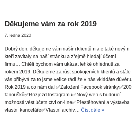
Děkujeme vám za rok 2019
7. ledna 2020
Dobrý den, děkujeme vám naším klientům ale také novým
kteří zavítaly na naší stránku a zřejmě hledají účetní
firmu… Chtěli bychom vám ukázat lehké ohlédnutí za
rokem 2019. Děkujeme za růst spokojených klientů a stále
vás přibývá za to jsme velice rádi že v nás vkládáte důvěru.
Rok 2019 a co nám dal ✅Založení Facebook stránky✅200
fanoušků✅Rozjezd Instagramu✅Nový web s budoucí
možností vést účetnictví on-line✅Přestěhování a výstavba
vlastní kanceláře✅Vlastní archiv…
Číst dále »