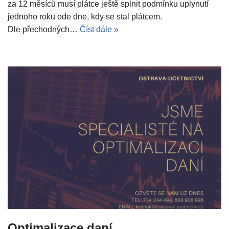
za 12 měsíců musí plátce ještě splnit podmínku uplynutí
jednoho roku ode dne, kdy se stal plátcem.
Dle přechodných…
Číst dále »
Optimalizace daní