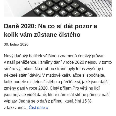
Daně 2020: Na co si dát pozor a
kolik vám zůstane čistého
30. ledna 2020
Nový daňový balíček většinou znamená čerstvý průvan
v naší peněžence. I změny daní v roce 2020 nejsou v tomto
směru výjimkou. Na druhou stranu byly letos zvýšeny i
některé státní dávky. V mzdové kalkulačce si spočítejte,
kolik budete mít letos čistého a přečtěte si, jaké jsou další
změny daní v roce 2020. Čistý příjem Pro většinu lidí
jsou nejvíce vidět daně, které nám stát strhne přímo z naší
výplaty. Jedná se o daň z příjmu, která činí 15 %
z takzvané…
Číst dále »